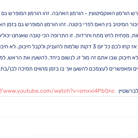
הורמון האוקסיטוצין - הורמון האהבה. זהו הורמון המופרש גם בז
ר המיטיב בין האם לפרי ביטנה. זהו הורמון המופרש גם בזמן האו
ת, מפחית לחץ מתח וחרדות. זו התרופה הכי טובה שאנחנו יכולים
מאהובינו. חינם אין כסף. אז קחו לכם כל יום 3 דקות שלמות להעניק ולקבל חיבו
לא חיבוק שבו אתם זה מול זו, לנשום ביחד, להשעין את הראש, למ
ומאפשרים לעצמכם להשען אך בו בזמן מהווים תמיכה לבן/בת ז
רשטיין   
://www.youtube.com/watch?v=smxxi4PbOnc