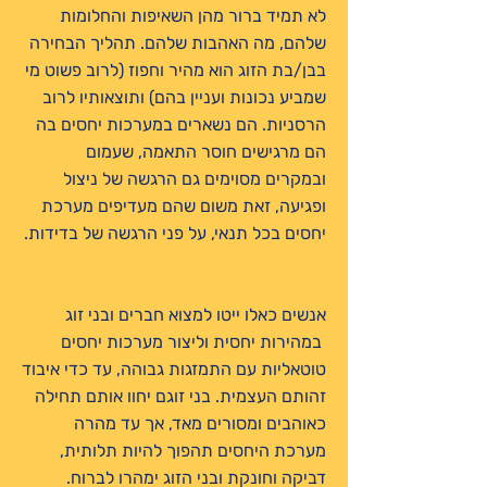
לא תמיד ברור מהן השאיפות והחלומות
שלהם, מה האהבות שלהם. תהליך הבחירה
בבן/בת הזוג הוא מהיר וחפוז (לרוב פשוט מי
שמביע נכונות ועניין בהם) ותוצאותיו לרוב
הרסניות. הם נשארים במערכות יחסים בה
הם מרגישים חוסר התאמה, שעמום
ובמקרים מסוימים גם הרגשה של ניצול
ופגיעה, זאת משום שהם מעדיפים מערכת
יחסים בכל תנאי, על פני הרגשה של בדידות.
אנשים כאלו ייטו למצוא חברים ובני זוג
במהירות יחסית וליצור מערכות יחסים
טוטאליות עם התמזגות גבוהה, עד כדי איבוד
זהותם העצמית. בני זוגם יחוו אותם תחילה
כאוהבים ומסורים מאד, אך עד מהרה
מערכת היחסים תהפוך להיות תלותית,
דביקה וחונקת ובני הזוג ימהרו לברוח.